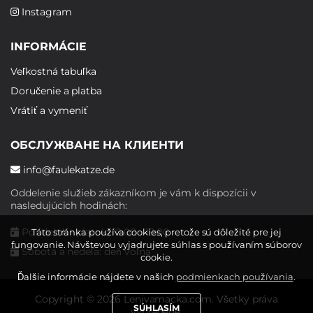
Instagram
INFORMÁCIE
Veľkostná tabuľka
Doručenie a platba
Vrátiť a vymeniť
ОБСЛУЖВАНЕ НА КЛИЕНТИ
info@faulekatze.de
Oddelenie služieb zákazníkom je vám k dispozícii v
nasledujúcich hodinách:
Pondelok - piatok: 10:00 - 19:00
Táto stránka používa cookies, pretože sú dôležité pre jej
fungovanie. Návštevou vyjadrujete súhlas s používaním súborov
Sobota a nedeľa: deň voľna
cookie.
Ďalšie informácie nájdete v našich
podmienkach používania
.
Copyright © 2026 Lenivamacka.com. Všetky práva
SÚHLASÍM
vyhradené.