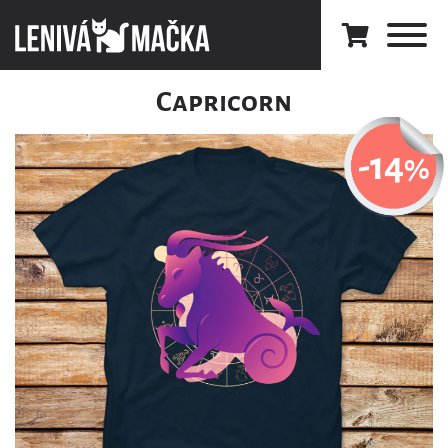
Capricorn
-14
%