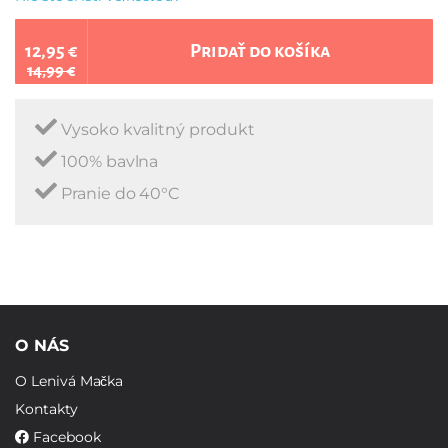
12,95 €
Pridať do košíka
14,99 €
Vysoko kvalitný produkt
100% bavlna
Pranie do 40°C
O NÁS
O Lenivá Mačka
Kontakty
Facebook