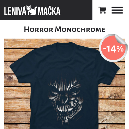
Horror Monochrome
-14
%