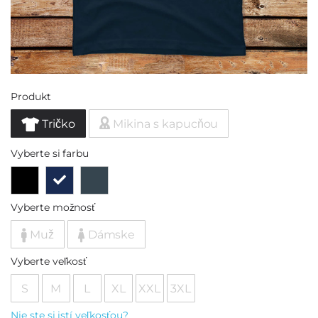
Produkt
Tričko
Mikina s kapucňou
Vyberte si farbu
Vyberte možnosť
Muž
Dámske
Vyberte veľkosť
S
M
L
XL
XXL
3XL
Nie ste si istí veľkosťou?