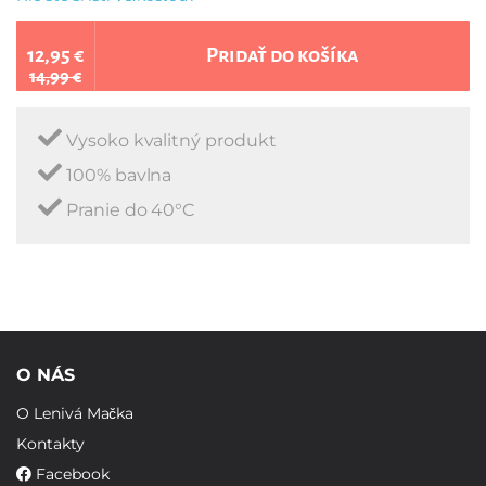
12,95 €
Pridať do košíka
14,99 €
Vysoko kvalitný produkt
100% bavlna
Pranie do 40°C
O NÁS
O Lenivá Mačka
Kontakty
Facebook