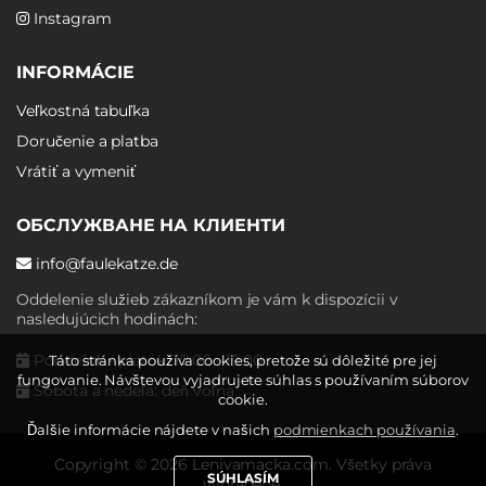
Instagram
INFORMÁCIE
Veľkostná tabuľka
Doručenie a platba
Vrátiť a vymeniť
ОБСЛУЖВАНЕ НА КЛИЕНТИ
info@faulekatze.de
Oddelenie služieb zákazníkom je vám k dispozícii v
nasledujúcich hodinách:
Pondelok - piatok: 10:00 - 19:00
Táto stránka používa cookies, pretože sú dôležité pre jej
fungovanie. Návštevou vyjadrujete súhlas s používaním súborov
Sobota a nedeľa: deň voľna
cookie.
Ďalšie informácie nájdete v našich
podmienkach používania
.
Copyright © 2026 Lenivamacka.com. Všetky práva
SÚHLASÍM
vyhradené.