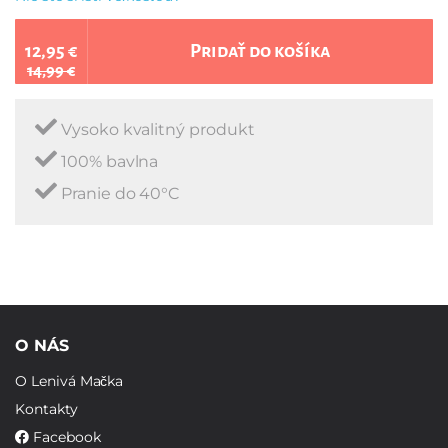
12,95 €
Pridať do košíka
14,99 €
Vysoko kvalitný produkt
100% bavlna
Pranie do 40°C
O NÁS
O Lenivá Mačka
Kontakty
Facebook