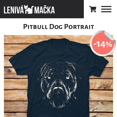
Pitbull Dog Portrait
-14
%