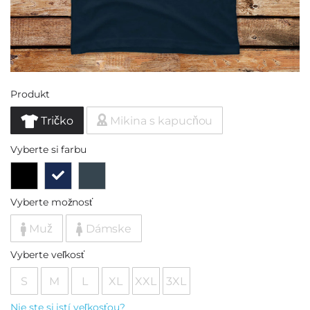
Produkt
Tričko
Mikina s kapucňou
Vyberte si farbu
Vyberte možnosť
Muž
Dámske
Vyberte veľkosť
S
M
L
XL
XXL
3XL
Nie ste si istí veľkosťou?