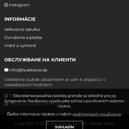
Instagram
INFORMÁCIE
Veľkostná tabuľka
Doručenie a platba
Vrátiť a vymeniť
ОБСЛУЖВАНЕ НА КЛИЕНТИ
info@faulekatze.de
Oddelenie služieb zákazníkom je vám k dispozícii v
nasledujúcich hodinách:
Pondelok - piatok: 10:00 - 19:00
Táto stránka používa cookies, pretože sú dôležité pre jej
fungovanie. Návštevou vyjadrujete súhlas s používaním súborov
Sobota a nedeľa: deň voľna
cookie.
Ďalšie informácie nájdete v našich
podmienkach používania
.
Copyright © 2026 Lenivamacka.com. Všetky práva
SÚHLASÍM
vyhradené.