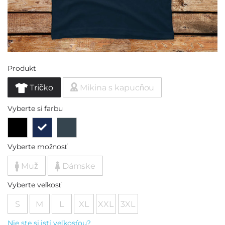
Produkt
Tričko
Mikina s kapucňou
Vyberte si farbu
Vyberte možnosť
Muž
Dámske
Vyberte veľkosť
S
M
L
XL
XXL
3XL
Nie ste si istí veľkosťou?