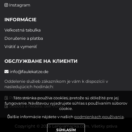
Instagram
INFORMÁCIE
Veľkostná tabuľka
Doručenie a platba
Vrátiť a vymeniť
ОБСЛУЖВАНЕ НА КЛИЕНТИ
info@faulekatze.de
Oddelenie služieb zákazníkom je vám k dispozícii v
nasledujúcich hodinách:
Pondelok - piatok: 10:00 - 19:00
Táto stránka používa cookies, pretože sú dôležité pre jej
fungovanie. Návštevou vyjadrujete súhlas s používaním súborov
Sobota a nedeľa: deň voľna
cookie.
Ďalšie informácie nájdete v našich
podmienkach používania
.
Copyright © 2026 Lenivamacka.com. Všetky práva
SÚHLASÍM
vyhradené.