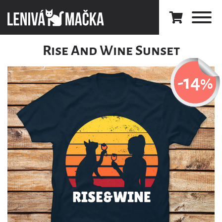
Rise And Wine Sunset
-14
%