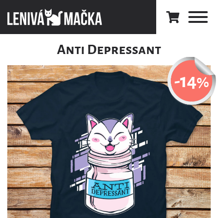
Anti Depressant
-14
%