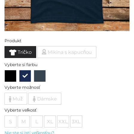
Produkt
Tričko
Mikina s kapucňou
Vyberte si farbu
Vyberte možnosť
Muž
Dámske
Vyberte veľkosť
S
M
L
XL
XXL
3XL
Nie ste si istí veľkosťou?