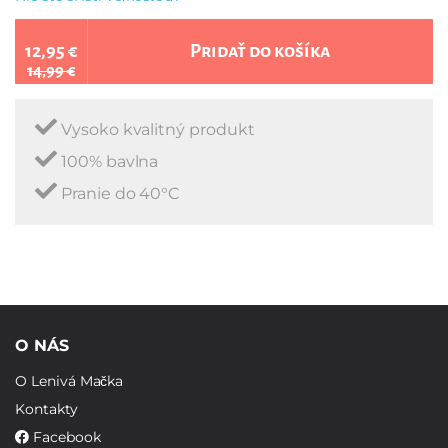
12,95 €
Pridať do košíka
14,99 €
Vysoko kvalitný produkt
100% bavlna
Pranie do 40°C
O NÁS
O Lenivá Mačka
Kontakty
Facebook