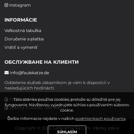
Instagram
INFORMÁCIE
Veľkostná tabuľka
Doručenie a platba
Vrátiť a vymeniť
ОБСЛУЖВАНЕ НА КЛИЕНТИ
info@faulekatze.de
Oddelenie služieb zákazníkom je vám k dispozícii v
nasledujúcich hodinách:
Pondelok - piatok: 10:00 - 19:00
Táto stránka používa cookies, pretože sú dôležité pre jej
fungovanie. Návštevou vyjadrujete súhlas s používaním súborov
Sobota a nedeľa: deň voľna
cookie.
Ďalšie informácie nájdete v našich
podmienkach používania
.
Copyright © 2026 Lenivamacka.com. Všetky práva
SÚHLASÍM
vyhradené.