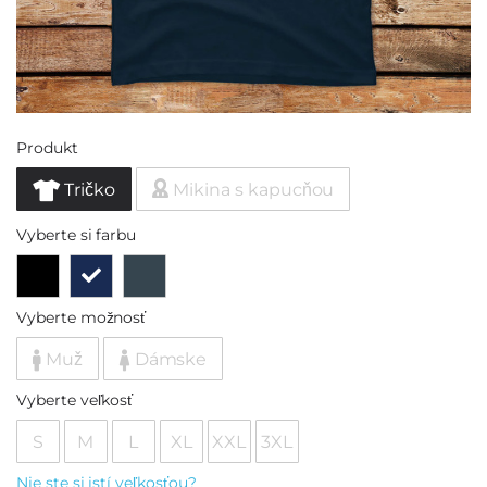
Produkt
Tričko
Mikina s kapucňou
Vyberte si farbu
Vyberte možnosť
Muž
Dámske
Vyberte veľkosť
S
M
L
XL
XXL
3XL
Nie ste si istí veľkosťou?