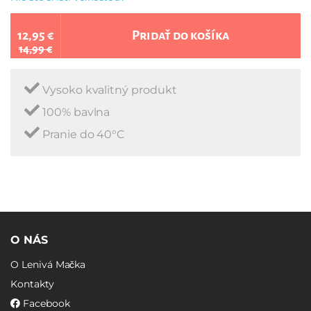
12,95 €
Pridať do košíka
14,99 €
Vysoko kvalitný produkt
100% bavlna
Pranie do 40°C
O NÁS
O Lenivá Mačka
Kontakty
Facebook