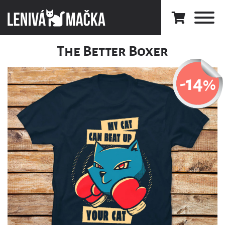
The Better Boxer
-14
%