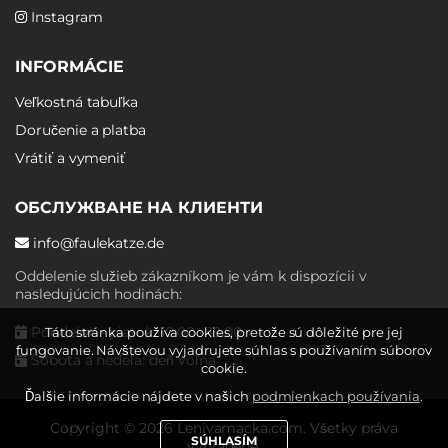
Instagram
INFORMÁCIE
Veľkostná tabuľka
Doručenie a platba
Vrátiť a vymeniť
ОБСЛУЖВАНЕ НА КЛИЕНТИ
info@faulekatze.de
Oddelenie služieb zákazníkom je vám k dispozícii v
nasledujúcich hodinách:
Pondelok - piatok: 10:00 - 19:00
Táto stránka používa cookies, pretože sú dôležité pre jej
fungovanie. Návštevou vyjadrujete súhlas s používaním súborov
Sobota a nedeľa: deň voľna
cookie.
Ďalšie informácie nájdete v našich
podmienkach používania
.
Copyright © 2026 Lenivamacka.com. Všetky práva
SÚHLASÍM
vyhradené.