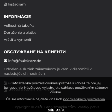
Instagram
INFORMÁCIE
Veľkostná tabuľka
Doručenie a platba
Vrátiť a vymeniť
ОБСЛУЖВАНЕ НА КЛИЕНТИ
info@faulekatze.de
Oddelenie služieb zákazníkom je vám k dispozícii v
nasledujúcich hodinách:
Pondelok - piatok: 10:00 - 19:00
Táto stránka používa cookies, pretože sú dôležité pre jej
fungovanie. Návštevou vyjadrujete súhlas s používaním súborov
Sobota a nedeľa: deň voľna
cookie.
Ďalšie informácie nájdete v našich
podmienkach používania
.
Copyright © 2026 Lenivamacka.com. Všetky práva
SÚHLASÍM
vyhradené.