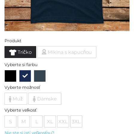
Produkt
Tričko
Mikina s kapucňou
Vyberte si farbu
Vyberte možnosť
Muž
Dámske
Vyberte veľkosť
S
M
L
XL
XXL
3XL
Nie ste si istí veľkosťou?