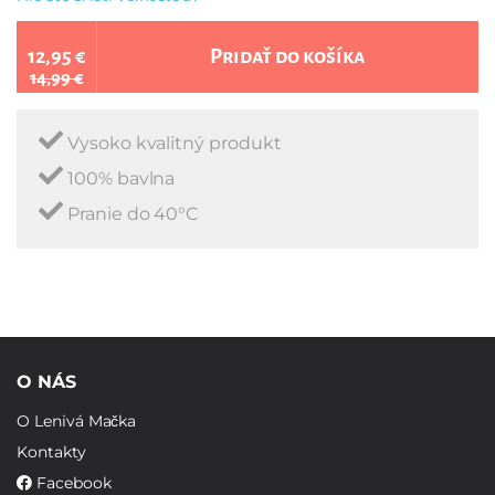
12,95 €
Pridať do košíka
14,99 €
Vysoko kvalitný produkt
100% bavlna
Pranie do 40°C
O NÁS
O Lenivá Mačka
Kontakty
Facebook