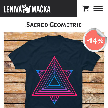
Sacred Geometric
-14
%