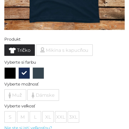
Produkt
Tričko
Mikina s kapucňou
Vyberte si farbu
Vyberte možnosť
Muž
Dámske
Vyberte veľkosť
S
M
L
XL
XXL
3XL
Nie ste si istí veľkosťou?