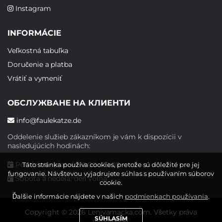
Instagram
INFORMÁCIE
Veľkostná tabuľka
Doručenie a platba
Vrátiť a vymeniť
ОБСЛУЖВАНЕ НА КЛИЕНТИ
info@faulekatze.de
Oddelenie služieb zákazníkom je vám k dispozícii v
nasledujúcich hodinách:
Pondelok - piatok: 10:00 - 19:00
Táto stránka používa cookies, pretože sú dôležité pre jej
fungovanie. Návštevou vyjadrujete súhlas s používaním súborov
Sobota a nedeľa: deň voľna
cookie.
Ďalšie informácie nájdete v našich
podmienkach používania
.
Copyright © 2026 Lenivamacka.com. Všetky práva
SÚHLASÍM
vyhradené.