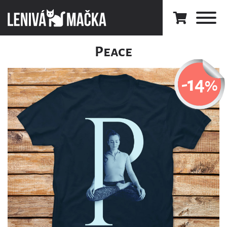
Peace
-14
%