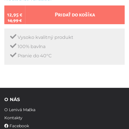
12,95 €
Pridať do košíka
14,99 €
Vysoko kvalitný produkt
100% bavlna
Pranie do 40°C
O NÁS
O Lenivá Mačka
Kontakty
Facebook