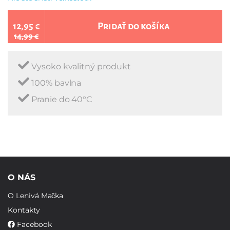
12,95 €
Pridať do košíka
14,99 €
Vysoko kvalitný produkt
100% bavlna
Pranie do 40°C
O NÁS
O Lenivá Mačka
Kontakty
Facebook