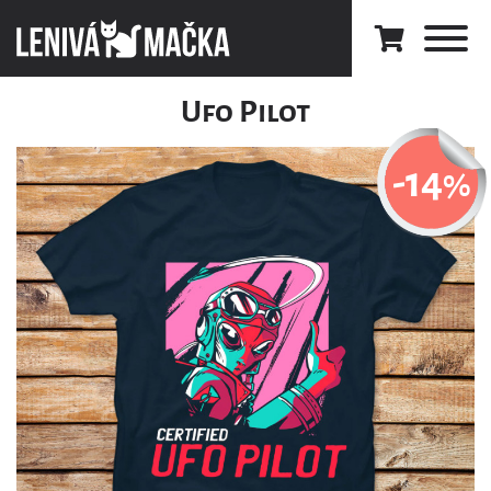
Ufo Pilot
-14
%