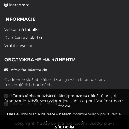
Instagram
INFORMÁCIE
Veľkostná tabuľka
Doručenie a platba
Vrátiť a vymeniť
ОБСЛУЖВАНЕ НА КЛИЕНТИ
info@faulekatze.de
Oddelenie služieb zákazníkom je vám k dispozícii v
nasledujúcich hodinách:
Pondelok - piatok: 10:00 - 19:00
Táto stránka používa cookies, pretože sú dôležité pre jej
fungovanie. Návštevou vyjadrujete súhlas s používaním súborov
Sobota a nedeľa: deň voľna
cookie.
Ďalšie informácie nájdete v našich
podmienkach používania
.
Copyright © 2026 Lenivamacka.com. Všetky práva
SÚHLASÍM
vyhradené.