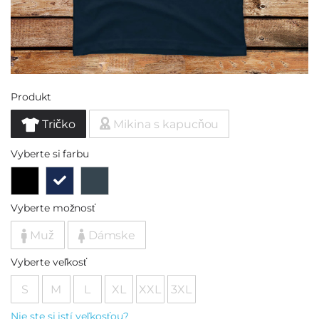
Produkt
Tričko
Mikina s kapucňou
Vyberte si farbu
Vyberte možnosť
Muž
Dámske
Vyberte veľkosť
S
M
L
XL
XXL
3XL
Nie ste si istí veľkosťou?