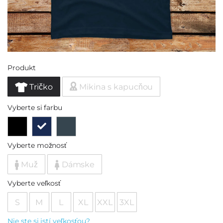
Produkt
Tričko
Mikina s kapucňou
Vyberte si farbu
Vyberte možnosť
Muž
Dámske
Vyberte veľkosť
S
M
L
XL
XXL
3XL
Nie ste si istí veľkosťou?