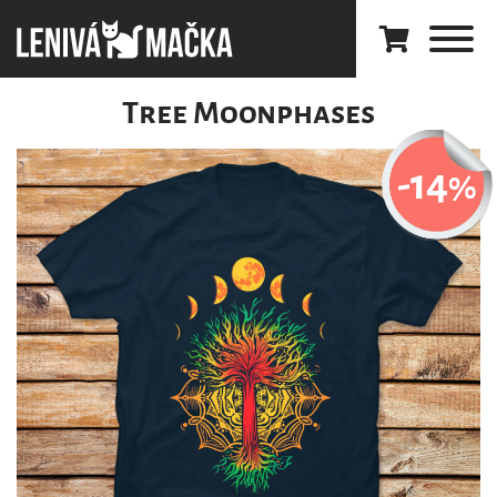
Tree Moonphases
-14
%