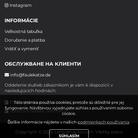
Instagram
INFORMÁCIE
Veľkostná tabuľka
Doručenie a platba
Vrátiť a vymeniť
ОБСЛУЖВАНЕ НА КЛИЕНТИ
info@faulekatze.de
Oddelenie služieb zákazníkom je vám k dispozícii v
nasledujúcich hodinách:
Pondelok - piatok: 10:00 - 19:00
Táto stránka používa cookies, pretože sú dôležité pre jej
fungovanie. Návštevou vyjadrujete súhlas s používaním súborov
Sobota a nedeľa: deň voľna
cookie.
Ďalšie informácie nájdete v našich
podmienkach používania
.
Copyright © 2026 Lenivamacka.com. Všetky práva
SÚHLASÍM
vyhradené.