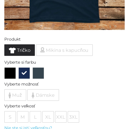
Produkt
Tričko
Mikina s kapucňou
Vyberte si farbu
Vyberte možnosť
Muž
Dámske
Vyberte veľkosť
S
M
L
XL
XXL
3XL
Nie ste si istí veľkosťou?