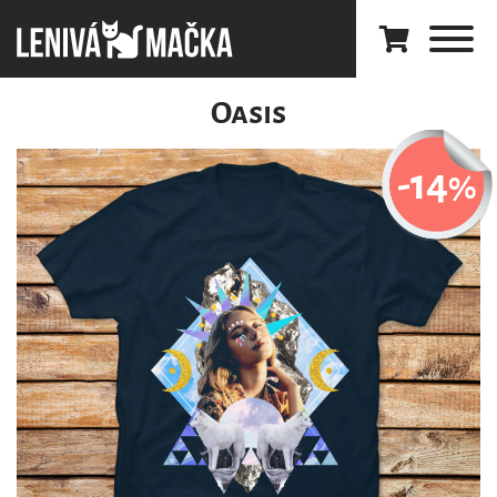
Oasis
-14
%