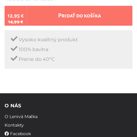
12,95 €
Pridať do košíka
14,99 €
Vysoko kvalitný produkt
100% bavlna
Pranie do 40°C
O NÁS
O Lenivá Mačka
Kontakty
Facebook