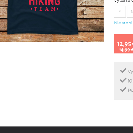
Vyberte v
S
Nie ste si
12,95 
14,99 
Vy
10
Pr