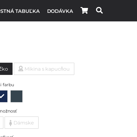
STNÁ TABUĽKA
DODÁVKA
g
ičko
Mikina s kapucňou
i farbu
možnosť
Dámske