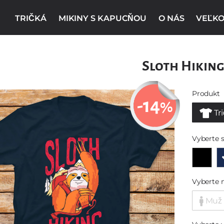
TRIČKÁ
MIKINY S KAPUCŇOU
O NÁS
VEĽKO
Sloth Hikin
Produkt
-14
%
Tr
Vyberte s
Vyberte 
Muž