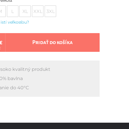
eľkosť
M
L
XL
XXL
3XL
 istí veľkosťou?
€
Pridať do košíka
€
soko kvalitný produkt
0% bavlna
anie do 40°C