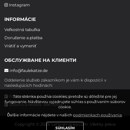
Instagram
INFORMÁCIE
Veľkostná tabuľka
Doručenie a platba
Vrátiť a vymeniť
ОБСЛУЖВАНЕ НА КЛИЕНТИ
info@faulekatze.de
Oddelenie služieb zákazníkom je vám k dispozícii v
nasledujúcich hodinách:
Pondelok - piatok: 10:00 - 19:00
Táto stránka používa cookies, pretože sú dôležité pre jej
fungovanie. Návštevou vyjadrujete súhlas s používaním súborov
Sobota a nedeľa: deň voľna
cookie.
Ďalšie informácie nájdete v našich
podmienkach používania
.
Copyright © 2026 Lenivamacka.com. Všetky práva
SÚHLASÍM
vyhradené.