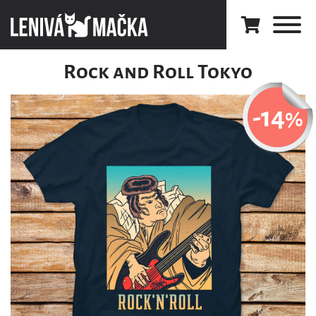
Rock and Roll Tokyo
-14
%