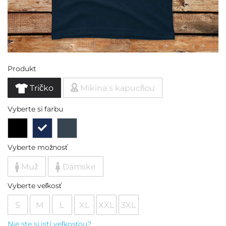
Produkt
Tričko
Mikina s kapucňou
Vyberte si farbu
Vyberte možnosť
Muž
Dámske
Vyberte veľkosť
S
M
L
XL
XXL
3XL
Nie ste si istí veľkosťou?