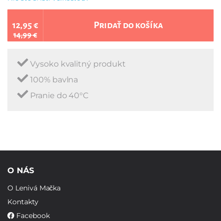
12,95 €
Pridať do košíka
14,99 €
Vysoko kvalitný produkt
100% bavlna
Pranie do 40°C
O NÁS
O Lenivá Mačka
Kontakty
Facebook