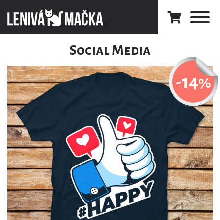
Social Media
-14
%