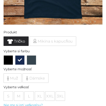
Produkt
Tričko
Mikina s kapucňou
Vyberte si farbu
Vyberte možnosť
Muž
Dámske
Vyberte veľkosť
S
M
L
XL
XXL
3XL
Nie ste si istí veľkosťou?