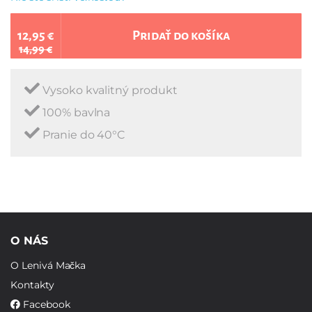
12,95 €
Pridať do košíka
14,99 €
Vysoko kvalitný produkt
100% bavlna
Pranie do 40°C
O NÁS
O Lenivá Mačka
Kontakty
Facebook