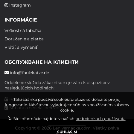
Instagram
INFORMÁCIE
Veľkostná tabuľka
Doručenie a platba
Vrátiť a vymeniť
ОБСЛУЖВАНЕ НА КЛИЕНТИ
info@faulekatze.de
Oddelenie služieb zákazníkom je vám k dispozícii v
nasledujúcich hodinách:
Pondelok - piatok: 10:00 - 19:00
Táto stránka používa cookies, pretože sú dôležité pre jej
fungovanie. Návštevou vyjadrujete súhlas s používaním súborov
Sobota a nedeľa: deň voľna
cookie.
Ďalšie informácie nájdete v našich
podmienkach používania
.
Copyright © 2026 Lenivamacka.com. Všetky práva
SÚHLASÍM
vyhradené.