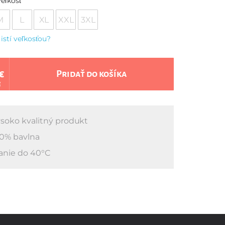
eľkosť
M
L
XL
XXL
3XL
 istí veľkosťou?
€
Pridať do košíka
€
soko kvalitný produkt
0% bavlna
anie do 40°C