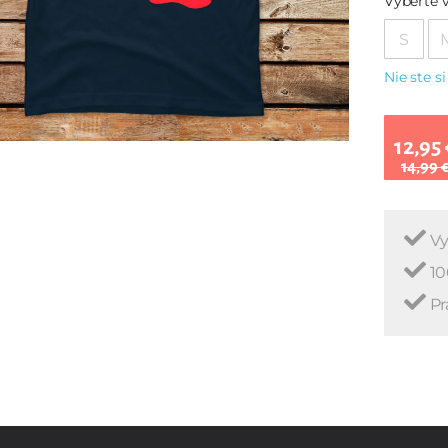
Vyberte v
S
Nie ste si
12,95 
14,99 
Vy
10
Pr