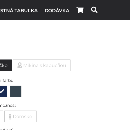
STNÁ TABUĽKA
DODÁVKA
ičko
Mikina s kapucňou
i farbu
možnosť
Dámske