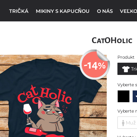
TRIČKÁ
MIKINY S KAPUCŇOU
O NÁS
VEĽKO
CatOHolic
Produkt
-14
%
Tr
Vyberte s
Vyberte 
Muž