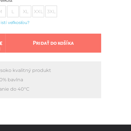
eľkosť
M
L
XL
XXL
3XL
 istí veľkosťou?
€
Pridať do košíka
€
soko kvalitný produkt
0% bavlna
anie do 40°C