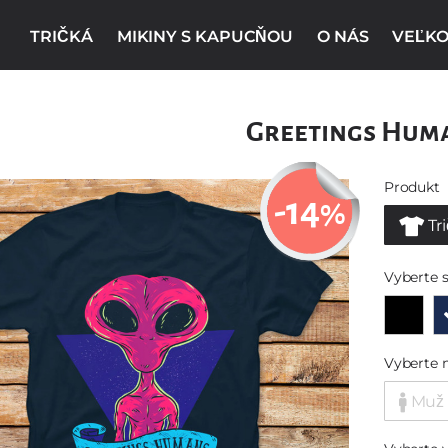
TRIČKÁ
MIKINY S KAPUCŇOU
O NÁS
VEĽKO
Greetings Hum
Produkt
-14
%
Tr
Vyberte s
Vyberte 
Muž