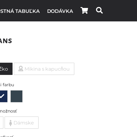
STNÁ TABUĽKA
DODÁVKA
ans
ičko
Mikina s kapucňou
i farbu
možnosť
Dámske