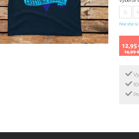
Vyberte v
S
Nie ste si
12,95 
14,99 
Vy
10
Pr