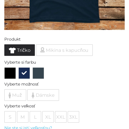
Produkt
Tričko
Mikina s kapucňou
Vyberte si farbu
Vyberte možnosť
Muž
Dámske
Vyberte veľkosť
S
M
L
XL
XXL
3XL
Nie ste si istí veľkosťou?