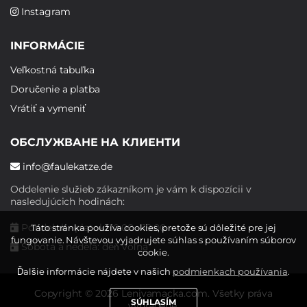
Instagram
INFORMÁCIE
Veľkostná tabuľka
Doručenie a platba
Vrátiť a vymeniť
ОБСЛУЖВАНЕ НА КЛИЕНТИ
info@faulekatze.de
Oddelenie služieb zákazníkom je vám k dispozícii v
nasledujúcich hodinách:
Pondelok - piatok: 10:00 - 19:00
Táto stránka používa cookies, pretože sú dôležité pre jej
fungovanie. Návštevou vyjadrujete súhlas s používaním súborov
Sobota a nedeľa: deň voľna
cookie.
Ďalšie informácie nájdete v našich
podmienkach používania
.
Copyright © 2026 Lenivamacka.com. Všetky práva
SÚHLASÍM
vyhradené.