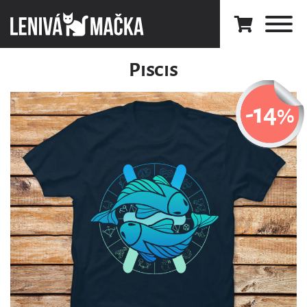
Piscis
-14
%