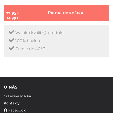
12,95 €
Pridať do košíka
14,99 €
Vysoko kvalitný produkt
100% bavlna
Pranie do 40°C
O NÁS
O Lenivá Mačka
Kontakty
Facebook