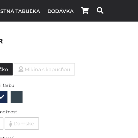
STNÁ TABUĽKA
DODÁVKA
r
ičko
Mikina s kapucňou
i farbu
možnosť
Dámske