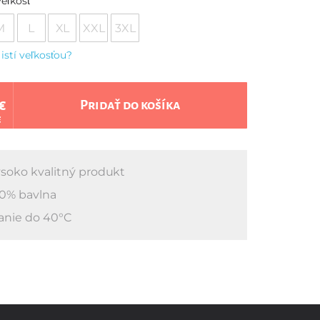
eľkosť
M
L
XL
XXL
3XL
 istí veľkosťou?
€
Pridať do košíka
€
soko kvalitný produkt
0% bavlna
anie do 40°C