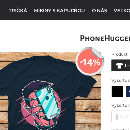
TRIČKÁ
MIKINY S KAPUCŇOU
O NÁS
VEĽKO
PhoneHugge
Produkt
-14
%
Tr
Vyberte s
Vyberte 
Muž