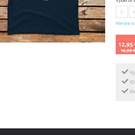
Vyberte v
S
Nie ste si
12,95 
14,99 
Vy
10
Pr