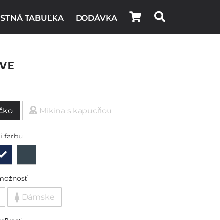
STNÁ TABUĽKA
DODÁVKA
ve
ičko
Mikina s kapucňou
i farbu
možnosť
Dámske