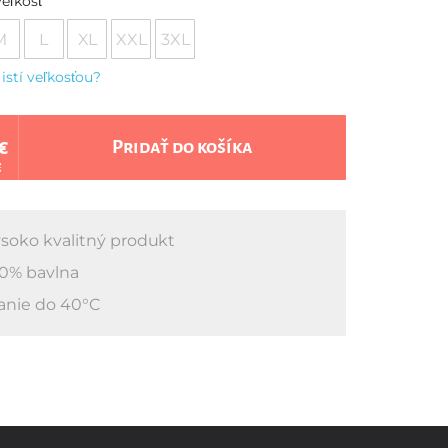
eľkosť
M
L
XL
XXL
3XL
 istí veľkosťou?
€
Pridať do košíka
€
soko kvalitný produkt
0% bavlna
anie do 40°C