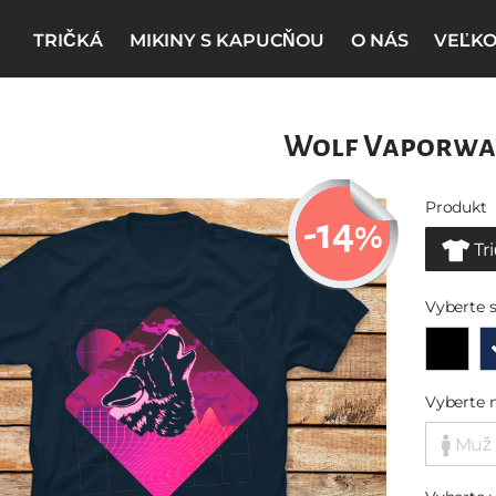
TRIČKÁ
MIKINY S KAPUCŇOU
O NÁS
VEĽKO
Wolf Vaporwa
Produkt
-14
%
Tr
Vyberte s
Vyberte 
Muž