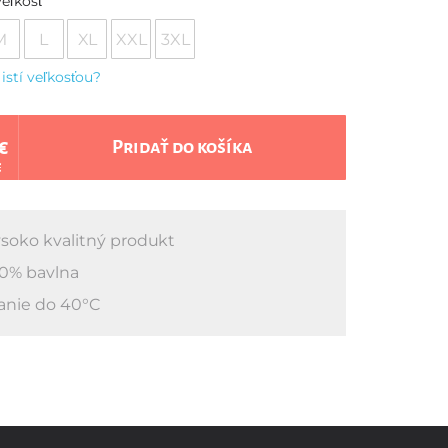
eľkosť
M
L
XL
XXL
3XL
 istí veľkosťou?
€
Pridať do košíka
€
soko kvalitný produkt
0% bavlna
anie do 40°C