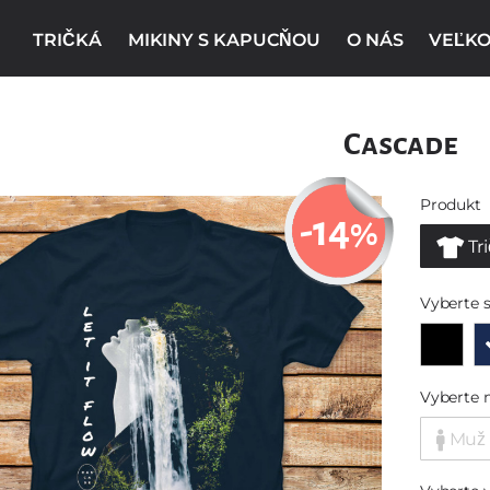
TRIČKÁ
MIKINY S KAPUCŇOU
O NÁS
VEĽKO
Cascade
Produkt
-14
%
Tr
Vyberte s
Vyberte 
Muž