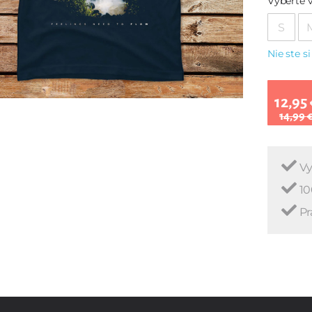
Vyberte v
S
Nie ste si
12,95 
14,99 
Vy
10
Pr