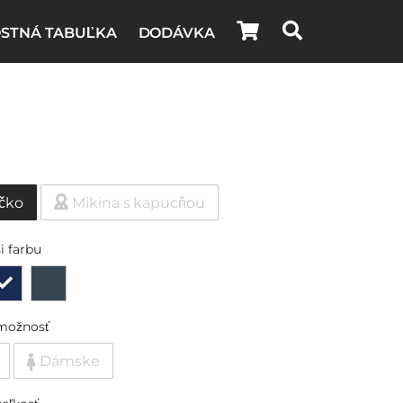
STNÁ TABUĽKA
DODÁVKA
ičko
Mikina s kapucňou
i farbu
možnosť
Dámske