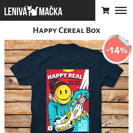
Happy Cereal Box
-14
%