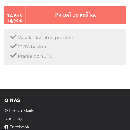
12,95 €
Pridať do košíka
14,99 €
Vysoko kvalitný produkt
100% bavlna
Pranie do 40°C
O NÁS
O Lenivá Mačka
Kontakty
Facebook