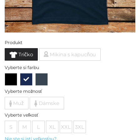
Produkt
Tričko
Mikina s kapucňou
Vyberte si farbu
Vyberte možnosť
Muž
Dámske
Vyberte veľkosť
S
M
L
XL
XXL
3XL
Nie ste si istí veľkosťou?