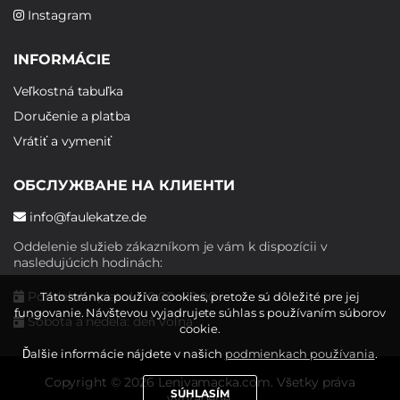
Instagram
INFORMÁCIE
Veľkostná tabuľka
Doručenie a platba
Vrátiť a vymeniť
ОБСЛУЖВАНЕ НА КЛИЕНТИ
info@faulekatze.de
Oddelenie služieb zákazníkom je vám k dispozícii v
nasledujúcich hodinách:
Pondelok - piatok: 10:00 - 19:00
Táto stránka používa cookies, pretože sú dôležité pre jej
fungovanie. Návštevou vyjadrujete súhlas s používaním súborov
Sobota a nedeľa: deň voľna
cookie.
Ďalšie informácie nájdete v našich
podmienkach používania
.
Copyright © 2026 Lenivamacka.com. Všetky práva
SÚHLASÍM
vyhradené.