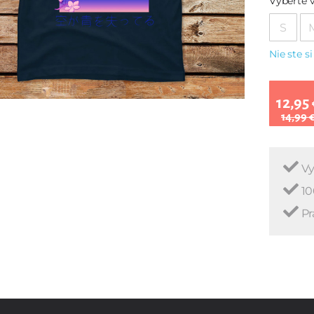
Vyberte v
S
Nie ste si
12,95 
14,99 
Vy
10
Pr