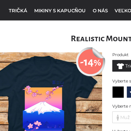
TRIČKÁ
MIKINY S KAPUCŇOU
O NÁS
VEĽKO
Realistic Moun
Produkt
-14
%
Tr
Vyberte s
Vyberte 
Muž