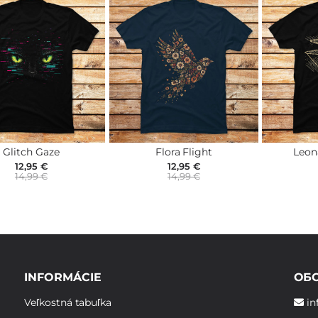
Glitch Gaze
Flora Flight
Leon
12,95 €
12,95 €
14,99 €
14,99 €
INFORMÁCIE
ОБ
Veľkostná tabuľka
in