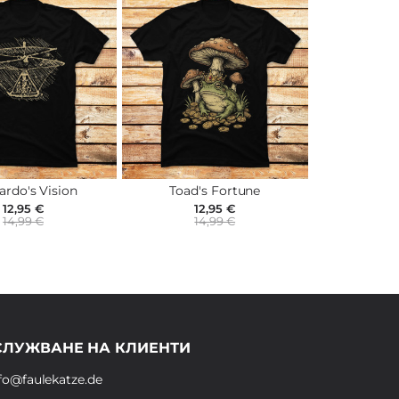
ardo's Vision
Toad's Fortune
12,95 €
12,95 €
14,99 €
14,99 €
СЛУЖВАНЕ НА КЛИЕНТИ
fo@faulekatze.de