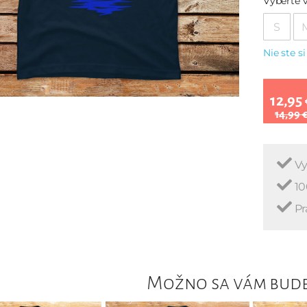
Vyberte v
S
Nie ste si
12,95 
14,99 
Vy
10
Pr
Možno sa vám bude