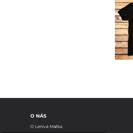
O NÁS
O Lenivá Mačka