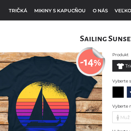
TRIČKÁ
MIKINY S KAPUCŇOU
O NÁS
VEĽKO
Sailing Sunse
Produkt
-14
%
Tr
Vyberte s
Vyberte 
Muž