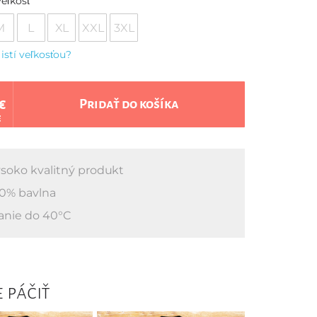
eľkosť
M
L
XL
XXL
3XL
 istí veľkosťou?
€
Pridať do košíka
€
soko kvalitný produkt
0% bavlna
anie do 40°C
 páčiť