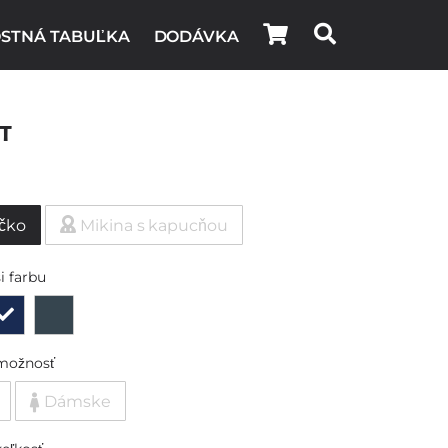
STNÁ TABUĽKA
DODÁVKA
t
ičko
Mikina s kapucňou
i farbu
možnosť
Dámske