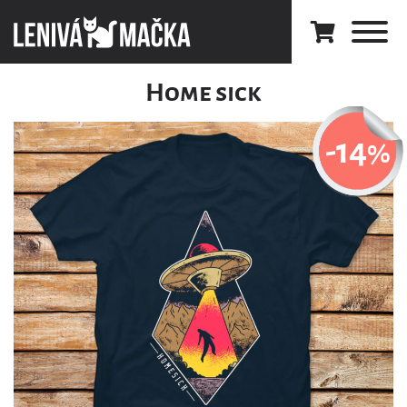
Home sick
-14
%