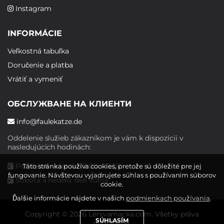
Instagram
INFORMÁCIE
Veľkostná tabuľka
Doručenie a platba
Vrátiť a vymeniť
ОБСЛУЖВАНЕ НА КЛИЕНТИ
info@faulekatze.de
Oddelenie služieb zákazníkom je vám k dispozícii v
nasledujúcich hodinách:
Pondelok - piatok: 10:00 - 19:00
Táto stránka používa cookies, pretože sú dôležité pre jej
fungovanie. Návštevou vyjadrujete súhlas s používaním súborov
Sobota a nedeľa: deň voľna
cookie.
Ďalšie informácie nájdete v našich
podmienkach používania
.
Copyright © 2026 Lenivamacka.com. Všetky práva
SÚHLASÍM
vyhradené.