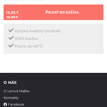
12,95 €
Pridať do košíka
14,99 €
Vysoko kvalitný produkt
100% bavlna
Pranie do 40°C
O NÁS
O Lenivá Mačka
Kontakty
Facebook