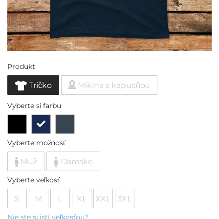
Produkt
Tričko
Mikina s kapucňou
Vyberte si farbu
Vyberte možnosť
Muž
Dámske
Vyberte veľkosť
S
M
L
XL
XXL
3XL
Nie ste si istí veľkosťou?