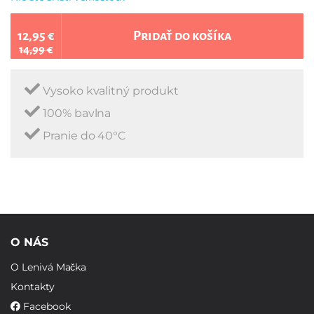
12,95 €
Pridať do košíka
14,99 €
Vysoko kvalitný produkt
100% bavlna
Pranie do 40°C
O NÁS
O Lenivá Mačka
Kontakty
Facebook