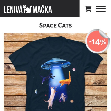
Space Cats
-14
%