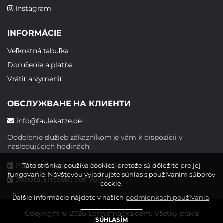
Instagram
INFORMÁCIE
Veľkostná tabuľka
Doručenie a platba
Vrátiť a vymeniť
ОБСЛУЖВАНЕ НА КЛИЕНТИ
info@faulekatze.de
Oddelenie služieb zákazníkom je vám k dispozícii v
nasledujúcich hodinách:
Pondelok - piatok: 10:00 - 19:00
Táto stránka používa cookies, pretože sú dôležité pre jej
fungovanie. Návštevou vyjadrujete súhlas s používaním súborov
Sobota a nedeľa: deň voľna
cookie.
Ďalšie informácie nájdete v našich
podmienkach používania
.
Copyright © 2026 Lenivamacka.com. Všetky práva
SÚHLASÍM
vyhradené.