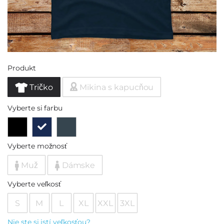
Produkt
Tričko
Mikina s kapucňou
Vyberte si farbu
Vyberte možnosť
Muž
Dámske
Vyberte veľkosť
S
M
L
XL
XXL
3XL
Nie ste si istí veľkosťou?