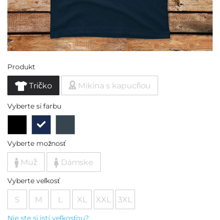
Produkt
Tričko
Mikina s kapucňou
Vyberte si farbu
Vyberte možnosť
Muž
Dámske
Vyberte veľkosť
S
M
L
XL
XXL
3XL
Nie ste si istí veľkosťou?