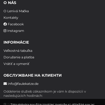
O NÁS
O Lenivá Mačka
Kontakty
Facebook
Instagram
INFORMÁCIE
Veľkostná tabuľka
Doručenie a platba
Vrátiť a vymeniť
ОБСЛУЖВАНЕ НА КЛИЕНТИ
info@faulekatze.de
Oddelenie služieb zákazníkom je vám k dispozícii v
nasledujúcich hodinách:
Pondelok - piatok: 10:00 - 19:00
Táto stránka používa cookies, pretože sú dôležité pre jej