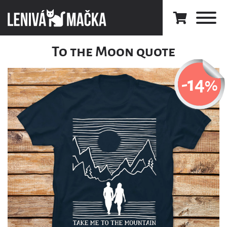
To the Moon quote
-14
%