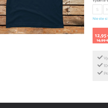
Vyberte v
S
Nie ste si
12,95 
14,99 
Vy
10
Pr