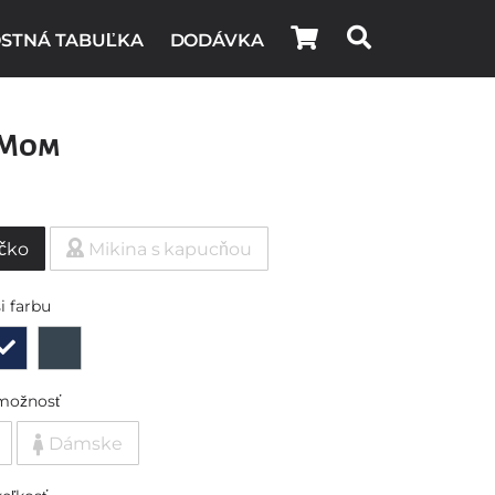
STNÁ TABUĽKA
DODÁVKA
 Mom
ičko
Mikina s kapucňou
i farbu
možnosť
Dámske