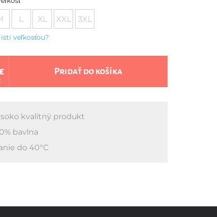
eľkosť
M
L
XL
XXL
3XL
 istí veľkosťou?
€
Pridať do košíka
€
soko kvalitný produkt
0% bavlna
anie do 40°C