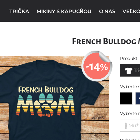
TRIČKÁ
MIKINY S KAPUCŇOU
O NÁS
VEĽKO
French Bulldog
Produkt
-14
%
Tr
Vyberte s
Vyberte 
Muž