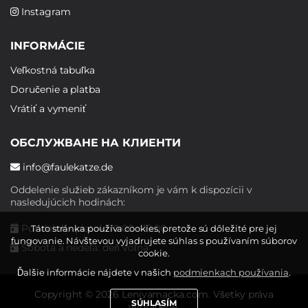
Instagram
INFORMÁCIE
Veľkostná tabuľka
Doručenie a platba
Vrátiť a vymeniť
ОБСЛУЖВАНЕ НА КЛИЕНТИ
info@faulekatze.de
Oddelenie služieb zákazníkom je vám k dispozícii v
nasledujúcich hodinách:
Pondelok - piatok: 10:00 - 19:00
Táto stránka používa cookies, pretože sú dôležité pre jej
fungovanie. Návštevou vyjadrujete súhlas s používaním súborov
Sobota a nedeľa: deň voľna
cookie.
Ďalšie informácie nájdete v našich
podmienkach používania
.
Copyright © 2026 Lenivamacka.com. Všetky práva
SÚHLASÍM
vyhradené.