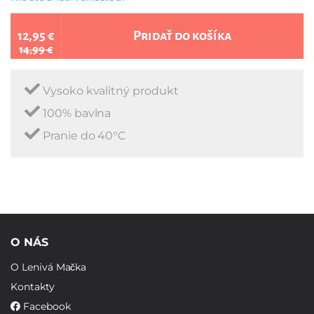
12,95 €
Pridať do košíka
14,99 €
Vysoko kvalitný produkt
100% bavlna
Pranie do 40°C
O NÁS
O Lenivá Mačka
Kontakty
Facebook