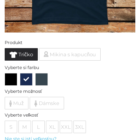
Produkt
Tričko
Mikina s kapucňou
Vyberte si farbu
Vyberte možnosť
Muž
Dámske
Vyberte veľkosť
S
M
L
XL
XXL
3XL
Nie ste si istí veľkosťou?