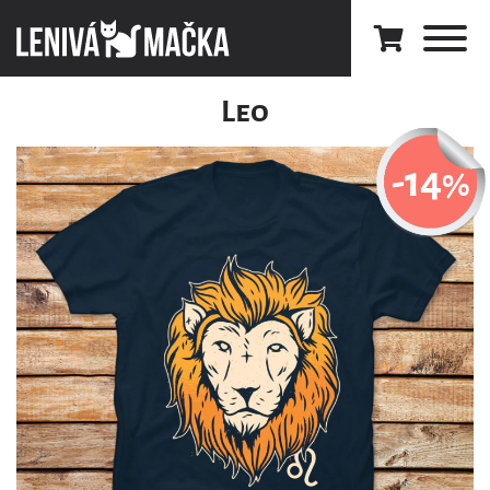
Leo
-14
%