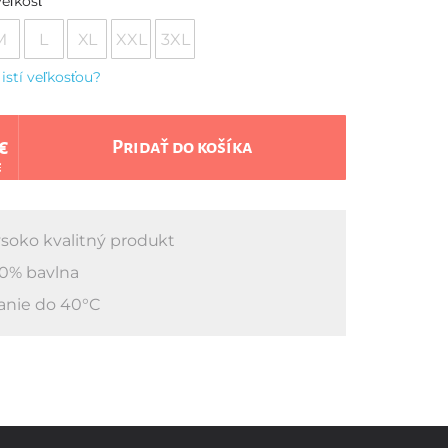
eľkosť
M
L
XL
XXL
3XL
 istí veľkosťou?
€
Pridať do košíka
€
soko kvalitný produkt
0% bavlna
anie do 40°C