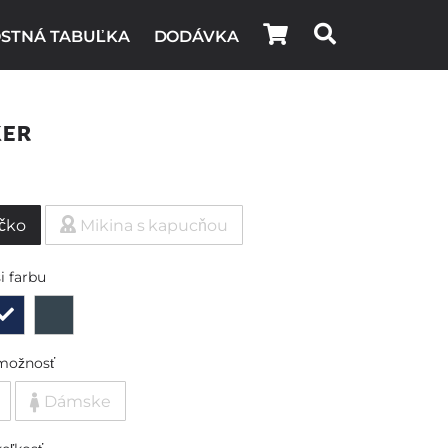
STNÁ TABUĽKA
DODÁVKA
ker
ičko
Mikina s kapucňou
i farbu
možnosť
Dámske