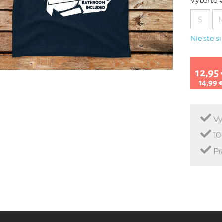
Vyberte v
S
Nie ste si
12,95 
14,99 
Vy
10
Pr