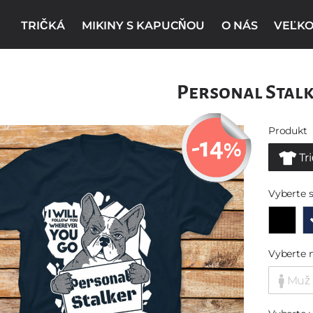
TRIČKÁ
MIKINY S KAPUCŇOU
O NÁS
VEĽKO
Personal Stal
Produkt
-14
%
Tr
Vyberte s
Vyberte 
Muž