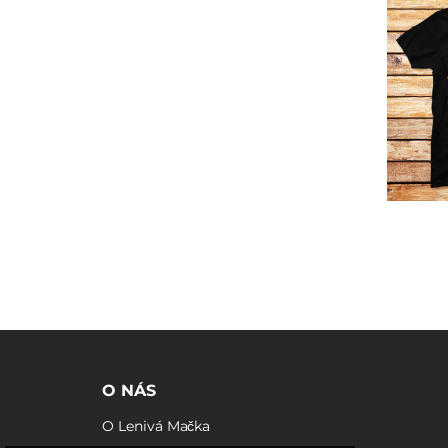
O NÁS
O Lenivá Mačka