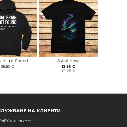
ain not Found
Astral Howl
36,50 €
12,95 €
14,99 €
СЛУЖВАНЕ НА КЛИЕНТИ
fo@faulekatze.de