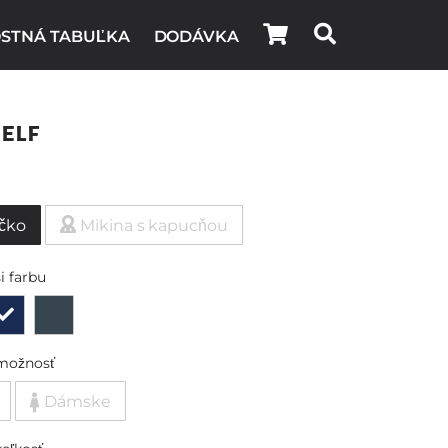
STNÁ TABUĽKA
DODÁVKA
elf
ičko
Mikina s kapucňou
i farbu
možnosť
Dámske