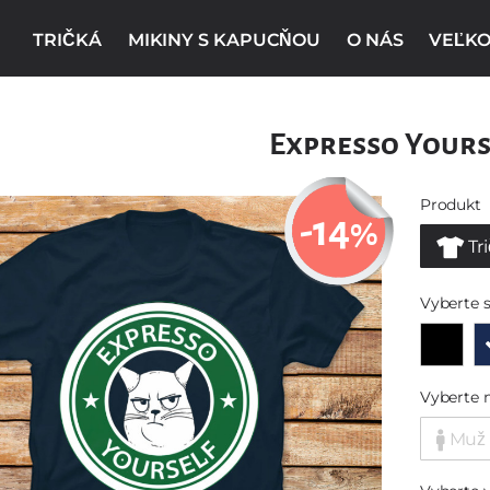
TRIČKÁ
MIKINY S KAPUCŇOU
O NÁS
VEĽKO
Expresso Yours
Produkt
-14
%
Tr
Vyberte s
Vyberte 
Muž