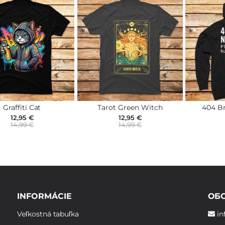
Graffiti Cat
Tarot Green Witch
404 Br
12,95 €
12,95 €
14,99 €
14,99 €
INFORMÁCIE
ОБ
Veľkostná tabuľka
in