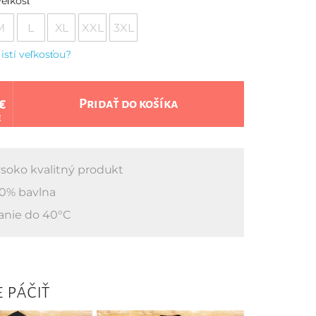
eľkosť
M
L
XL
XXL
3XL
 istí veľkosťou?
€
Pridať do košíka
€
soko kvalitný produkt
0% bavlna
anie do 40°C
 páčiť