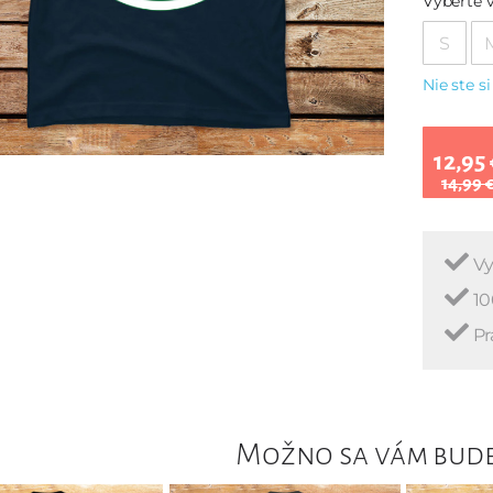
Vyberte v
S
Nie ste si
12,95 
14,99 
Vy
10
Pr
Možno sa vám bude