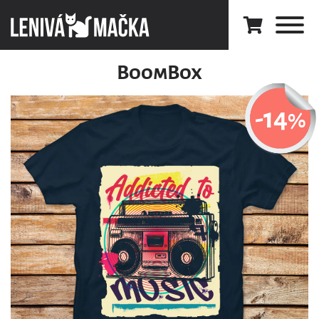
BoomBox
-14
%