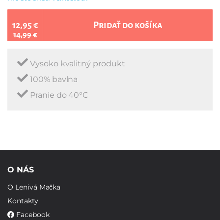
12,95 €
Pridať do košíka
14,99 €
Vysoko kvalitný produkt
100% bavlna
Pranie do 40°C
O NÁS
O Lenivá Mačka
Kontakty
Facebook