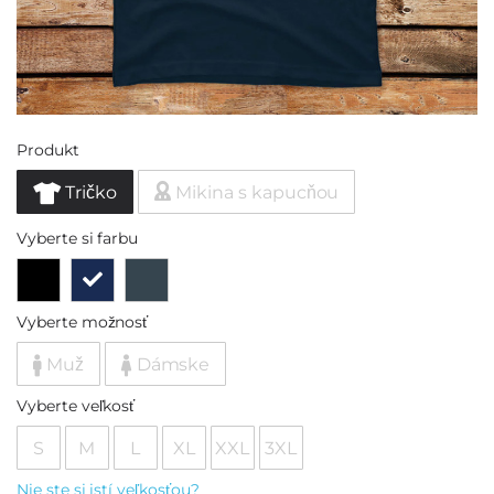
Produkt
Tričko
Mikina s kapucňou
Vyberte si farbu
Vyberte možnosť
Muž
Dámske
Vyberte veľkosť
S
M
L
XL
XXL
3XL
Nie ste si istí veľkosťou?