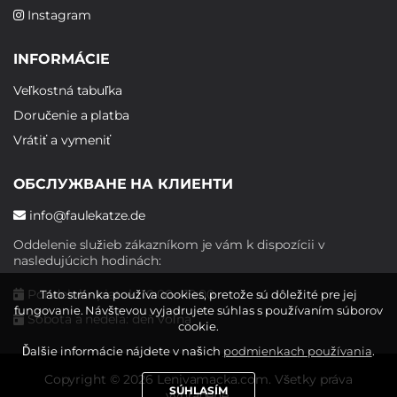
Instagram
INFORMÁCIE
Veľkostná tabuľka
Doručenie a platba
Vrátiť a vymeniť
ОБСЛУЖВАНЕ НА КЛИЕНТИ
info@faulekatze.de
Oddelenie služieb zákazníkom je vám k dispozícii v
nasledujúcich hodinách:
Pondelok - piatok: 10:00 - 19:00
Táto stránka používa cookies, pretože sú dôležité pre jej
fungovanie. Návštevou vyjadrujete súhlas s používaním súborov
Sobota a nedeľa: deň voľna
cookie.
Ďalšie informácie nájdete v našich
podmienkach používania
.
Copyright © 2026 Lenivamacka.com. Všetky práva
SÚHLASÍM
vyhradené.