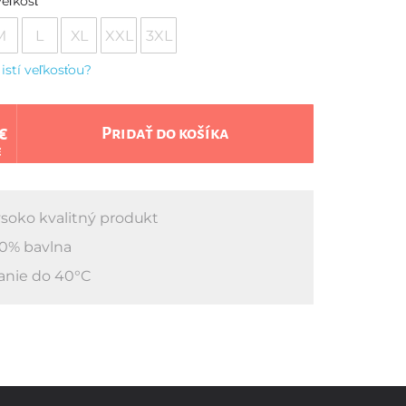
eľkosť
M
L
XL
XXL
3XL
 istí veľkosťou?
€
Pridať do košíka
€
soko kvalitný produkt
0% bavlna
anie do 40°C