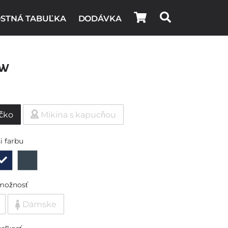
STNÁ TABUĽKA
DODÁVKA
ow
ičko
Mikina s kapucňou
i farbu
možnosť
Dámske