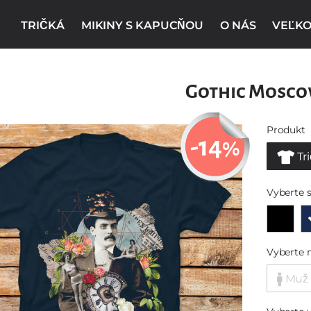
TRIČKÁ
MIKINY S KAPUCŇOU
O NÁS
VEĽKO
Gothic Mosc
Produkt
-14
%
Tr
Vyberte s
Vyberte 
Muž