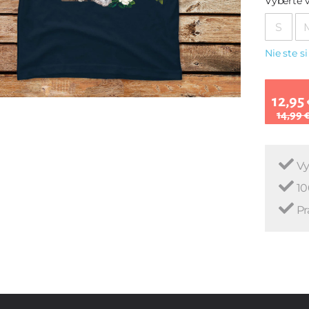
Vyberte v
S
Nie ste si
12,95 
14,99 
Vy
10
Pr