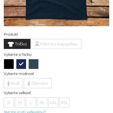
Produkt
Tričko
Mikina s kapucňou
Vyberte si farbu
Vyberte možnosť
Muž
Dámske
Vyberte veľkosť
S
M
L
XL
XXL
3XL
Nie ste si istí veľkosťou?