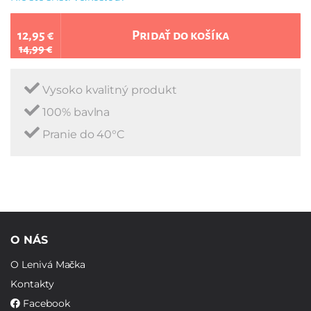
12,95 €
Pridať do košíka
14,99 €
Vysoko kvalitný produkt
100% bavlna
Pranie do 40°C
O NÁS
O Lenivá Mačka
Kontakty
Facebook