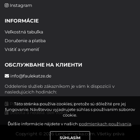
Instagram
INFORMÁCIE
Veľkostná tabuľka
Doručenie a platba
Vrátiť a vymeniť
ОБСЛУЖВАНЕ НА КЛИЕНТИ
info@faulekatze.de
Oddelenie služieb zákazníkom je vám k dispozícii v
nasledujúcich hodinách:
Pondelok - piatok: 10:00 - 19:00
Táto stránka používa cookies, pretože sú dôležité pre jej
fungovanie. Návštevou vyjadrujete súhlas s používaním súborov
Sobota a nedeľa: deň voľna
cookie.
Ďalšie informácie nájdete v našich
podmienkach používania
.
Copyright © 2026 Lenivamacka.com. Všetky práva
SÚHLASÍM
vyhradené.