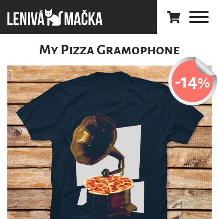
My Pizza Gramophone
-14
%