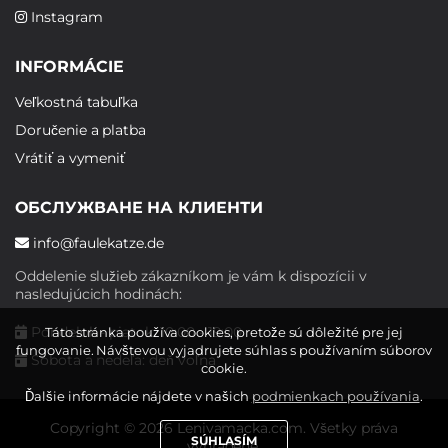
Instagram
INFORMÁCIE
Veľkostná tabuľka
Doručenie a platba
Vrátiť a vymeniť
ОБСЛУЖВАНЕ НА КЛИЕНТИ
info@faulekatze.de
Oddelenie služieb zákazníkom je vám k dispozícii v
nasledujúcich hodinách:
Pondelok - piatok: 10:00 - 19:00
Táto stránka používa cookies, pretože sú dôležité pre jej
fungovanie. Návštevou vyjadrujete súhlas s používaním súborov
Sobota a nedeľa: deň voľna
cookie.
Ďalšie informácie nájdete v našich
podmienkach používania
.
Copyright © 2026 Lenivamacka.com. Všetky práva
SÚHLASÍM
vyhradené.