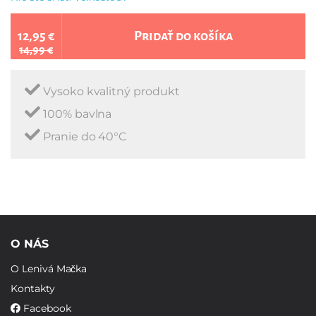
12,95 €
Pridať do košíka
14,99 €
Vysoko kvalitný produkt
100% bavlna
Pranie do 40°C
O NÁS
O Lenivá Mačka
Kontakty
Facebook