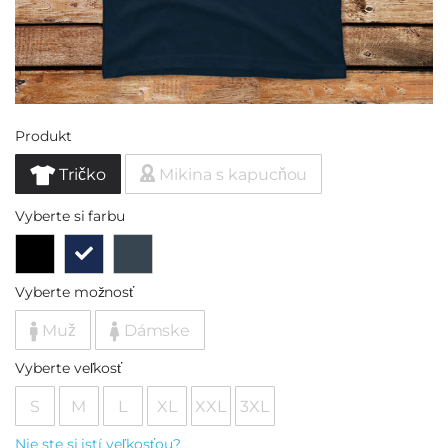
Produkt
Tričko
Mikina s kapucňou
Vyberte si farbu
Vyberte možnosť
Muž
Dámske
Vyberte veľkosť
S
M
L
XL
XXL
3XL
Nie ste si istí veľkosťou?