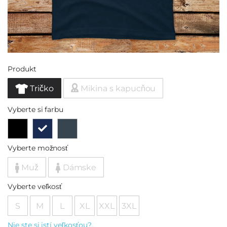
Produkt
Tričko
Mikina s kapucňou
Vyberte si farbu
Vyberte možnosť
Muž
Dámske
Vyberte veľkosť
S
M
L
XL
XXL
3XL
Nie ste si istí veľkosťou?