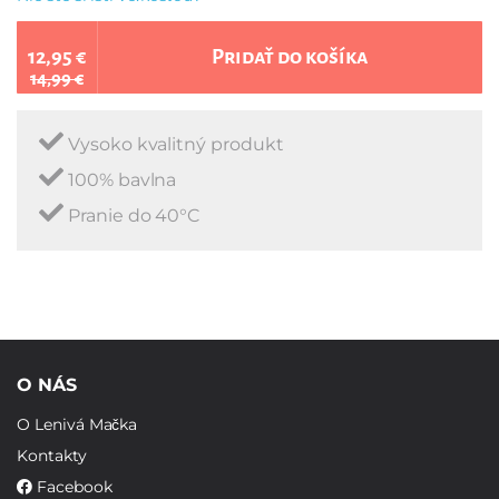
12,95 €
Pridať do košíka
14,99 €
Vysoko kvalitný produkt
100% bavlna
Pranie do 40°C
O NÁS
O Lenivá Mačka
Kontakty
Facebook