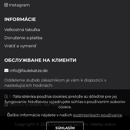
Instagram
INFORMÁCIE
Veľkostná tabuľka
Doručenie a platba
Vrátiť a vymeniť
ОБСЛУЖВАНЕ НА КЛИЕНТИ
info@faulekatze.de
Oddelenie služieb zákazníkom je vám k dispozícii v
nasledujúcich hodinách:
Pondelok - piatok: 10:00 - 19:00
Táto stránka používa cookies, pretože sú dôležité pre jej
fungovanie. Návštevou vyjadrujete súhlas s používaním súborov
Sobota a nedeľa: deň voľna
cookie.
Ďalšie informácie nájdete v našich
podmienkach používania
.
Copyright © 2026 Lenivamacka.com. Všetky práva
SÚHLASÍM
vyhradené.