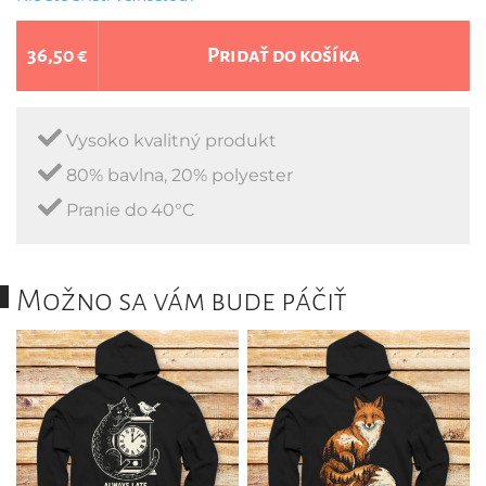
36,50 €
Pridať do košíka
Vysoko kvalitný produkt
80% bavlna, 20% polyester
Pranie do 40°C
Možno sa vám bude páčiť