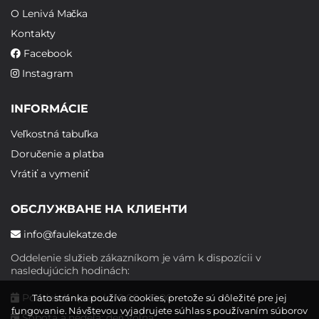
O Lenivá Mačka
Kontakty
Facebook
Instagram
INFORMÁCIE
Veľkostná tabuľka
Doručenie a platba
Vrátiť a vymeniť
ОБСЛУЖВАНЕ НА КЛИЕНТИ
info@faulekatze.de
Oddelenie služieb zákazníkom je vám k dispozícii v
nasledujúcich hodinách:
Pondelok - piatok: 10:00 - 19:00
Táto stránka používa cookies, pretože sú dôležité pre jej
fungovanie. Návštevou vyjadrujete súhlas s používaním súborov
Sobota a nedeľa: deň voľna