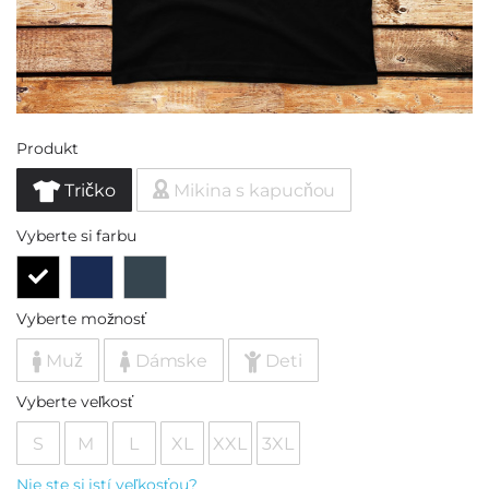
Produkt
Tričko
Mikina s kapucňou
Vyberte si farbu
Vyberte možnosť
Muž
Dámske
Deti
Vyberte veľkosť
S
M
L
XL
XXL
3XL
Nie ste si istí veľkosťou?