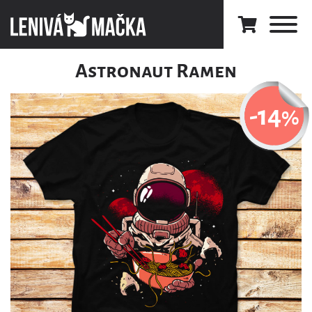
Astronaut Ramen
-14
%