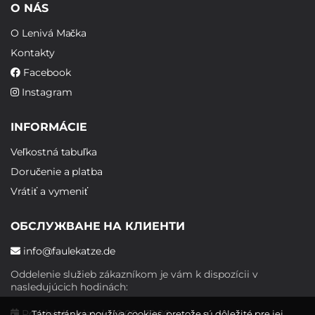
O NÁS
O Lenivá Mačka
Kontakty
Facebook
Instagram
INFORMÁCIE
Veľkostná tabuľka
Doručenie a platba
Vrátiť a vymeniť
ОБСЛУЖВАНЕ НА КЛИЕНТИ
info@faulekatze.de
Oddelenie služieb zákazníkom je vám k dispozícii v
nasledujúcich hodinách:
Pondelok - piatok: 10:00 - 19:00
Táto stránka používa cookies, pretože sú dôležité pre jej