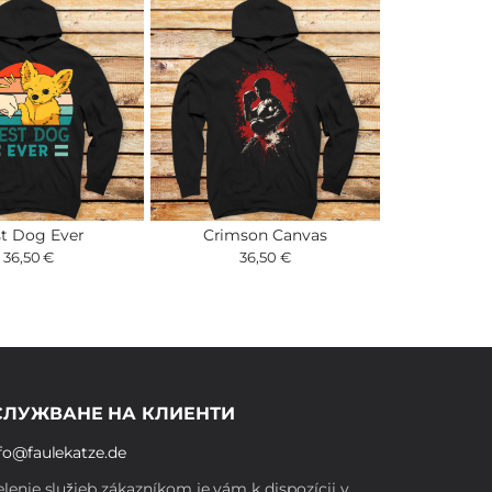
t Dog Ever
Crimson Canvas
36,50 €
36,50 €
СЛУЖВАНЕ НА КЛИЕНТИ
fo@faulekatze.de
lenie služieb zákazníkom je vám k dispozícii v