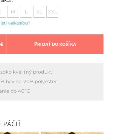
eľkosť
S
M
L
XL
XXL
 istí veľkosťou?
 €
Pridať do košíka
soko kvalitný produkt
% bavlna, 20% polyester
anie do 40°C
 páčiť