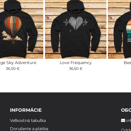
age Sky Adventure
Love Frequency
Bes
36,50 €
36,50 €
INFORMÁCIE
ОБ
Veľkostná tabuľka
in
Doručenie a platba
Odde