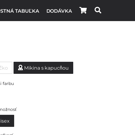
STNÁ TABUĽKA
DODÁVKA
ičko
Mikina s kapucňou
i farbu
možnosť
isex