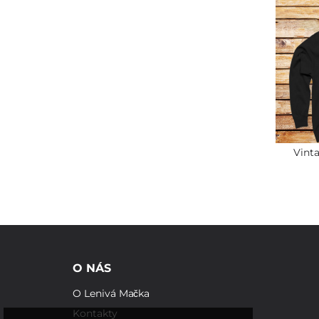
Vint
O NÁS
O Lenivá Mačka
Kontakty