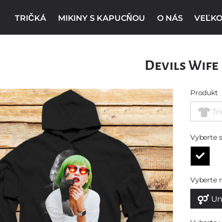
TRIČKÁ
MIKINY S KAPUCŇOU
O NÁS
VEĽKO
Devils Wife
Produkt
Tr
Vyberte s
Vyberte 
Un