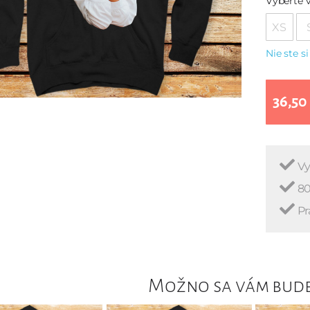
Vyberte v
XS
Nie ste si
36,50
Vy
80
Pr
Možno sa vám bude