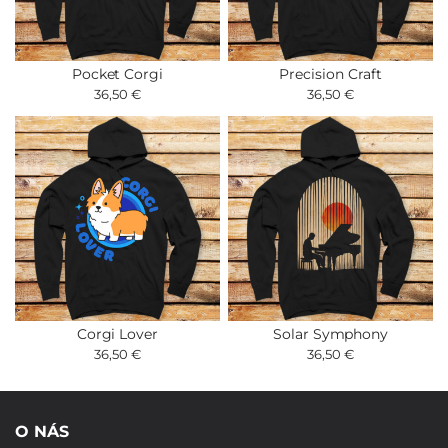
Pocket Corgi
Precision Craft
36,50 €
36,50 €
Corgi Lover
Solar Symphony
36,50 €
36,50 €
O NÁS