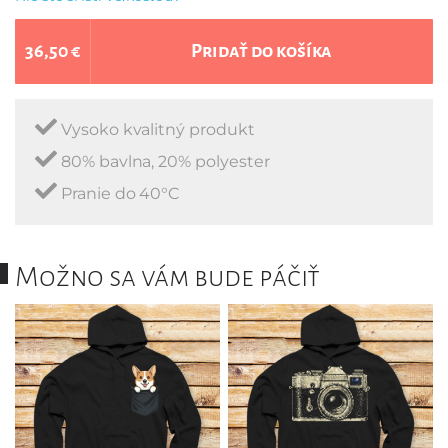
36,50 €
Pridať do košíka
Vysoko kvalitný produkt
80% bavlna, 20% polyester
Pranie do 40°C
Možno sa vám bude páčiť