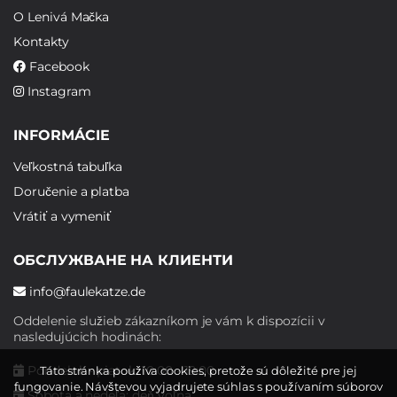
O Lenivá Mačka
Kontakty
Facebook
Instagram
INFORMÁCIE
Veľkostná tabuľka
Doručenie a platba
Vrátiť a vymeniť
ОБСЛУЖВАНЕ НА КЛИЕНТИ
info@faulekatze.de
Oddelenie služieb zákazníkom je vám k dispozícii v
nasledujúcich hodinách:
Pondelok - piatok: 10:00 - 19:00
Táto stránka používa cookies, pretože sú dôležité pre jej
fungovanie. Návštevou vyjadrujete súhlas s používaním súborov
Sobota a nedeľa: deň voľna