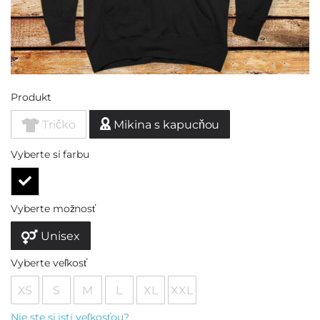
Produkt
Tričko
Mikina s kapucňou
Vyberte si farbu
Vyberte možnosť
Unisex
Vyberte veľkosť
XS
S
M
L
XL
XXL
Nie ste si istí veľkosťou?