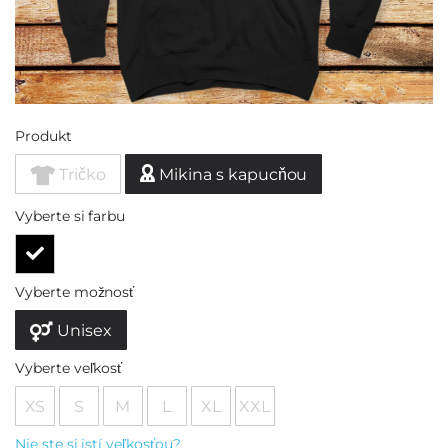
Produkt
Tričko
Mikina s kapucňou
Vyberte si farbu
Vyberte možnosť
Unisex
Vyberte veľkosť
XS
S
M
L
XL
XXL
Nie ste si istí veľkosťou?