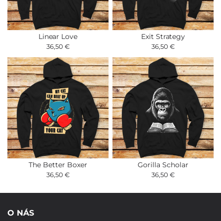
Linear Love
Exit Strategy
36,50 €
36,50 €
The Better Boxer
Gorilla Scholar
36,50 €
36,50 €
O NÁS