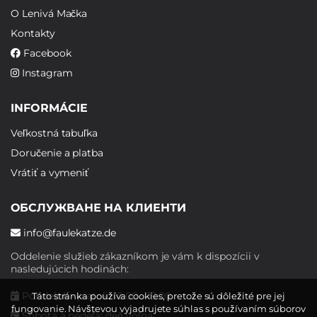
O Lenivá Mačka
Kontakty
Facebook
Instagram
INFORMÁCIE
Veľkostná tabuľka
Doručenie a platba
Vrátiť a vymeniť
ОБСЛУЖВАНЕ НА КЛИЕНТИ
info@faulekatze.de
Oddelenie služieb zákazníkom je vám k dispozícii v
nasledujúcich hodinách:
Pondelok - piatok: 10:00 - 19:00
Táto stránka používa cookies, pretože sú dôležité pre jej
fungovanie. Návštevou vyjadrujete súhlas s používaním súborov
Sobota a nedeľa: deň voľna