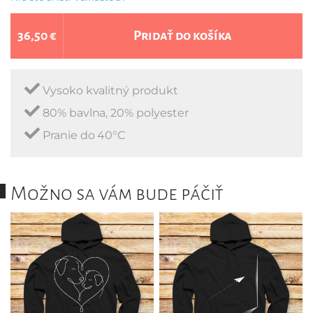
36,50 €
Pridať do košíka
Vysoko kvalitný produkt
80% bavlna, 20% polyester
Pranie do 40°C
Možno sa vám bude páčiť