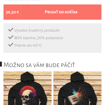
36,50 €
Pridať do košíka
Vysoko kvalitný produkt
80% bavlna, 20% polyester
Pranie do 40°C
Možno sa vám bude páčiť