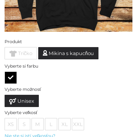
Produkt
Tričko
Mikina s kapucňou
Vyberte si farbu
Vyberte možnosť
Unisex
Vyberte veľkosť
XS
S
M
L
XL
XXL
Nie ste si istí veľkosťou?