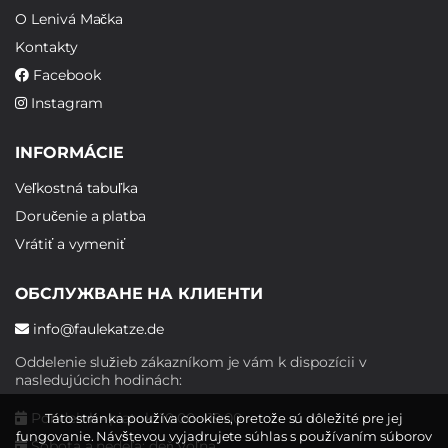
O Lenivá Mačka
Kontakty
Facebook
Instagram
INFORMÁCIE
Veľkostná tabuľka
Doručenie a platba
Vrátiť a vymeniť
ОБСЛУЖВАНЕ НА КЛИЕНТИ
info@faulekatze.de
Oddelenie služieb zákazníkom je vám k dispozícii v
nasledujúcich hodinách:
Pondelok - piatok: 10:00 - 19:00
Táto stránka používa cookies, pretože sú dôležité pre jej
fungovanie. Návštevou vyjadrujete súhlas s používaním súborov
Sobota a nedeľa: deň voľna