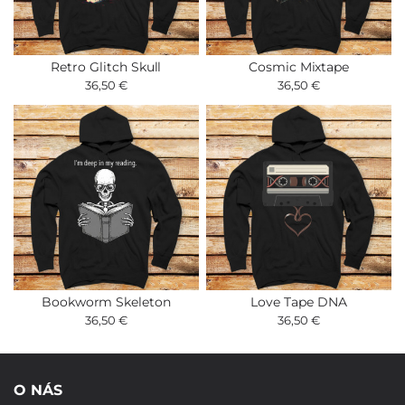
Retro Glitch Skull
Cosmic Mixtape
36,50 €
36,50 €
Bookworm Skeleton
Love Tape DNA
36,50 €
36,50 €
O NÁS